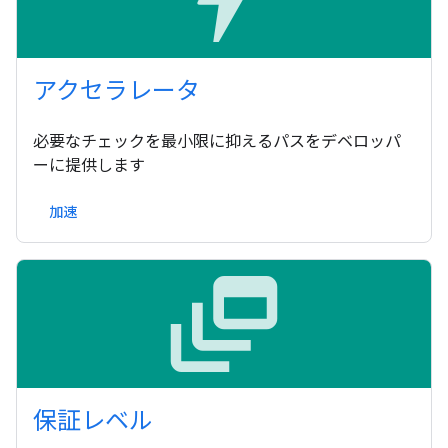
アクセラレータ
必要なチェックを最小限に抑えるパスをデベロッパ
ーに提供します
加速
dynamic_feed
保証レベル