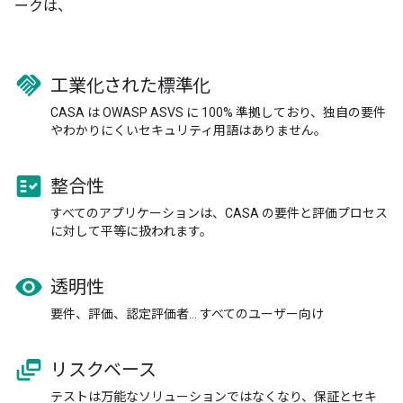
ークは、
handshake
工業化された標準化
CASA は OWASP ASVS に 100% 準拠しており、独自の要件
やわかりにくいセキュリティ用語はありません。
fact_check
整合性
すべてのアプリケーションは、CASA の要件と評価プロセス
に対して平等に扱われます。
visibility
透明性
要件、評価、認定評価者… すべてのユーザー向け
dynamic_feed
リスクベース
テストは万能なソリューションではなくなり、保証とセキ