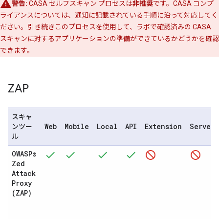
警告:
CASA セルフスキャン プロセスは
非推奨
です。CASA コンプ
ライアンスについては、通知に記載されている手順に沿って対応してく
ださい。引き続きこのプロセスを使用して、ラボで確認済みの CASA
スキャンに対するアプリケーションの準備ができているかどうかを確認
できます。
ZAP
スキャ
Web
Mobile
Local
API
Extension
Serverl
ンツー
ル
OWASP®
Zed
Attack
Proxy
(ZAP)