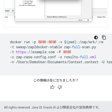
docker
run
-
p
8080
:
8080
-
v
$
(
pwd
)
:
/
zap
/
wrk
/
:
rw
-
t
owasp
/
zap2docker
-
stable
zap
-
full
-
scan
.
py
-
t
https
:
//
example
.
com
-
P
8080
-
c
zap
-
casa
-
config
.
conf
-
x
results
-
full
.
xml
-
n
/
Users
/
DemoUser
/
Documents
/
Context
.
context
-
U
te
この情報は役に立ちましたか？
All rights reserved. Java は Oracle および関連会社の登録商標です。