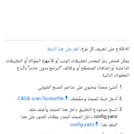
للاطّلاع على تعريف كل نوع،
انقر على هذا الرابط
يمكن فحص رمز المصدر لتطبيقات الويب أو الأجهزة الجوّالة أو التطبيقات
الداخلية أو إضافات المتصفّح أو وظائف "البرامج بدون خادم" باتّباع
الخطوات التالية:
أنشئ مجلدًا يحتوي على عناصر المسح الضوئي.
أدخِل اسمًا للمجلد وحمِّلملف
CASA scan Dockerfile
.
انسخ مستودع التطبيق داخل هذا المجلد وأضِف ملف
config.yaml داخل المجلد الجذر. يمكنك العثور على هذا
الملف هنا:
config.yaml