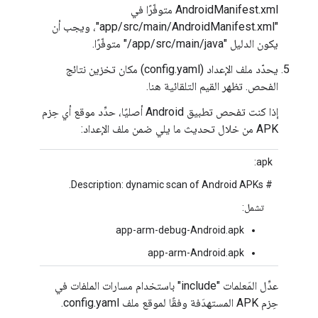
AndroidManifest.xml متوفّرًا في
"app/src/main/AndroidManifest.xml"، ويجب أن
يكون الدليل "app/src/main/java/" متوفّرًا.
يحدّد ملف الإعداد (config.yaml) مكان تخزين نتائج
الفحص. تظهر القيم التلقائية هنا.
إذا كنت تفحص تطبيق Android أصليًا، حدِّد موقع أي حِزم
APK من خلال تحديث ما يلي ضمن ملف الإعداد:
apk:
# Description: dynamic scan of Android APKs.
تشمل:
app-arm-debug-Android.apk
app-arm-Android.apk
عدِّل المَعلمات "include" باستخدام مسارات الملفات في
حِزم APK المستهدَفة وفقًا لموقع ملف config.yaml.