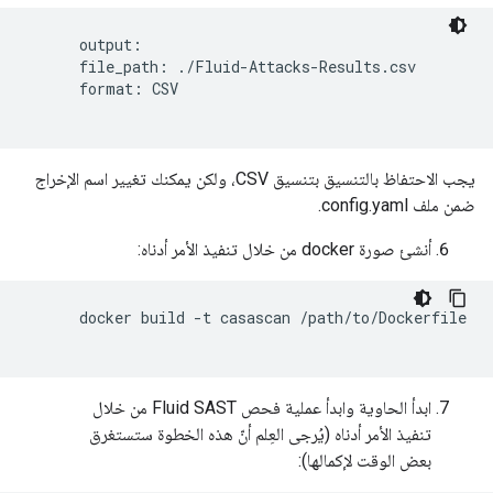
      output:

      file_path: ./Fluid-Attacks-Results.csv

      format: CSV   

يجب الاحتفاظ بالتنسيق بتنسيق CSV، ولكن يمكنك تغيير اسم الإخراج
ضمن ملف config.yaml.
أنشئ صورة docker من خلال تنفيذ الأمر أدناه:
      docker build -t casascan /path/to/Dockerfile

ابدأ الحاوية وابدأ عملية فحص Fluid SAST من خلال
تنفيذ الأمر أدناه (يُرجى العِلم أنّ هذه الخطوة ستستغرق
بعض الوقت لإكمالها):