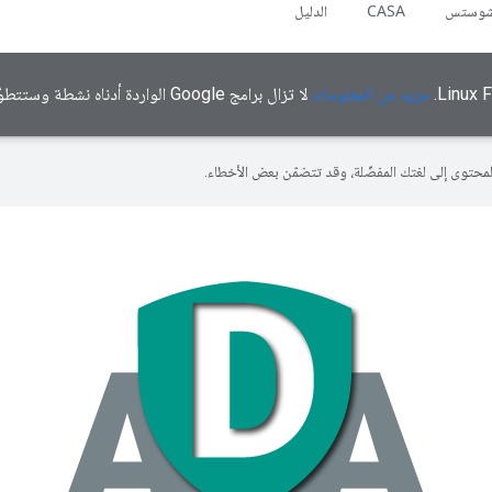
شوستس
CASA
الدليل
مزيد من المعلومات
لا تزال برامج Google الواردة أدناه نشطة وستتطوّر بمرور الوقت.