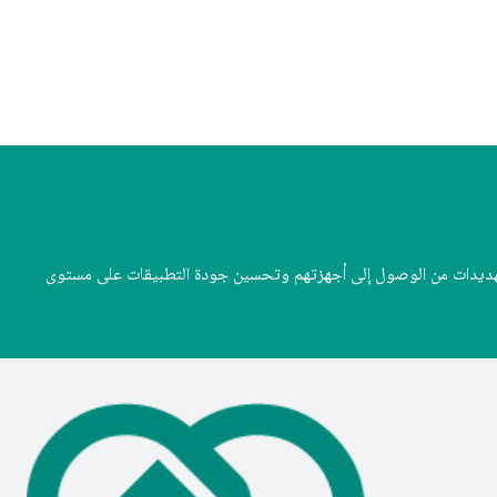
ف App Defense Alliance على حماية المستخدمين من خلال منع التهديدات من الوصول إلى أجهزتهم وتحسين جودة التطبيقات على مستوى