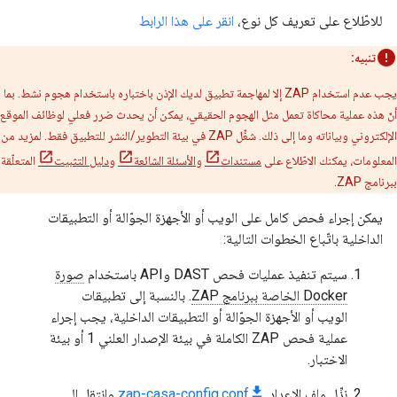
للاطّلاع على تعريف كل نوع،
انقر على هذا الرابط
تنبيه:
يجب عدم استخدام ZAP إلا لمهاجمة تطبيق لديك الإذن باختباره باستخدام هجوم نشط. بما
أنّ هذه عملية محاكاة تعمل مثل الهجوم الحقيقي، يمكن أن يحدث ضرر فعلي لوظائف الموقع
الإلكتروني وبياناته وما إلى ذلك. شغِّل ZAP في بيئة التطوير/النشر للتطبيق فقط. لمزيد من
المعلومات، يمكنك الاطّلاع على
مستندات
و
الأسئلة الشائعة
و
دليل التثبيت
المتعلّقة
ببرنامج ZAP.
يمكن إجراء فحص كامل على الويب أو الأجهزة الجوّالة أو التطبيقات
الداخلية باتّباع الخطوات التالية:
سيتم تنفيذ عمليات فحص DAST وAPI باستخدام
صورة
Docker الخاصة ببرنامج ZAP
. بالنسبة إلى تطبيقات
الويب أو الأجهزة الجوّالة أو التطبيقات الداخلية، يجب إجراء
عملية فحص ZAP الكاملة في بيئة الإصدار العلني 1 أو بيئة
الاختبار.
نزِّل ملف الإعداد
zap-casa-config.conf
وانتقِل إلى