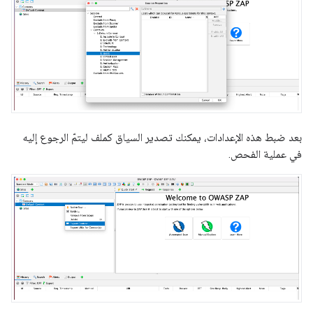
بعد ضبط هذه الإعدادات، يمكنك تصدير السياق كملف ليتمّ الرجوع إليه
في عملية الفحص.