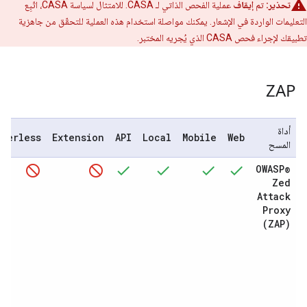
تحذير:
تم
إيقاف
عملية الفحص الذاتي لـ CASA. للامتثال لسياسة CASA، اتّبِع
التعليمات الواردة في الإشعار. يمكنك مواصلة استخدام هذه العملية للتحقّق من جاهزية
تطبيقك لإجراء فحص CASA الذي يُجريه المختبر.
ZAP
أداة
rverless
Extension
API
Local
Mobile
Web
المسح
OWASP®
Zed
Attack
Proxy
(ZAP)