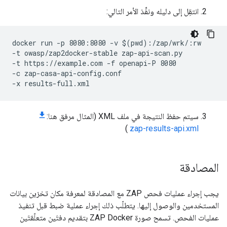
انتقِل إلى دليله ونفِّذ الأمر التالي:
docker run -p 8080:8080 -v $(pwd):/zap/wrk/:rw 
-t owasp/zap2docker-stable zap-api-scan.py 
-t https://example.com -f openapi-P 8080 
-c zap-casa-api-config.conf 
-x results-full.xml
سيتم حفظ النتيجة في ملف XML (المثال مرفق هنا:
)
zap-results-api.xml
المصادقة
يجب إجراء عمليات فحص ZAP مع المصادقة لمعرفة مكان تخزين بيانات
المستخدمين والوصول إليها. يتطلّب ذلك إجراء عملية ضبط قبل تنفيذ
عمليات الفحص. تسمح صورة ZAP Docker بتقديم دفتَين متعلّقتَين