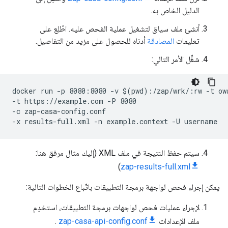
الدليل الخاص به.
أنشئ ملف سياق لتشغيل عملية الفحص عليه. اطّلِع على
تعليمات
المصادقة
أدناه للحصول على مزيد من التفاصيل.
شغِّل الأمر التالي:
docker run -p 8080:8080 -v $(pwd):/zap/wrk/:rw -t ow
-t https://example.com -P 8080 
-c zap-casa-config.conf 
-x results-full.xml -n example.context -U username
سيتم حفظ النتيجة في ملف XML (إليك مثال مرفق هنا:
)
zap-results-full.xml
يمكن إجراء فحص لواجهة برمجة التطبيقات باتّباع الخطوات التالية:
لإجراء عمليات فحص لواجهات برمجة التطبيقات، استخدِم
ملف الإعدادات
zap-casa-api-config.conf
.