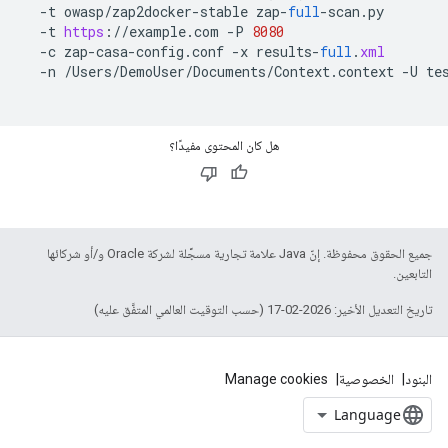
-
t
owasp
/
zap2docker
-
stable
zap
-
full
-
scan
.
py
-
t
https
:
//
example
.
com
-
P
8080
-
c
zap
-
casa
-
config
.
conf
-
x
results
-
full
.
xml
-
n
/
Users
/
DemoUser
/
Documents
/
Context
.
context
-
U
te
هل كان المحتوى مفيدًا؟
جميع الحقوق محفوظة. إنّ Java علامة تجارية مسجَّلة لشركة Oracle و/أو شركائها
التابعين.
تاريخ التعديل الأخير: 2026-02-17 (حسب التوقيت العالمي المتفَّق عليه)
البنود
الخصوصية
Manage cookies