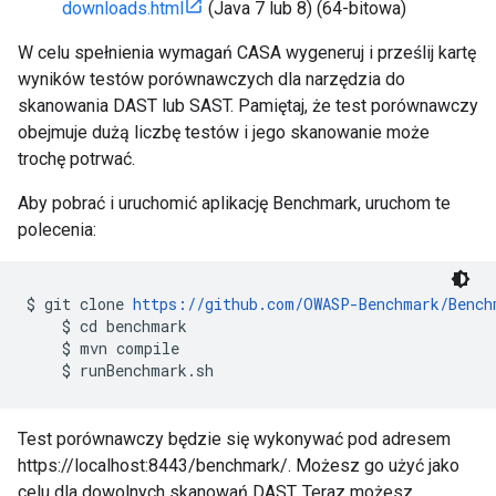
downloads.html
(Java 7 lub 8) (64-bitowa)
W celu spełnienia wymagań CASA wygeneruj i prześlij kartę
wyników testów porównawczych dla narzędzia do
skanowania DAST lub SAST. Pamiętaj, że test porównawczy
obejmuje dużą liczbę testów i jego skanowanie może
trochę potrwać.
Aby pobrać i uruchomić aplikację Benchmark, uruchom te
polecenia:
$ git clone 
https://github.com/OWASP-Benchmark/Bench
    $ cd benchmark

    $ mvn compile

    $ runBenchmark.sh
Test porównawczy będzie się wykonywać pod adresem
https://localhost:8443/benchmark/. Możesz go użyć jako
celu dla dowolnych skanowań DAST. Teraz możesz