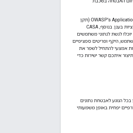
תחום האבטחה בשכבת
ה-CASA מבוסס על התקנים המוכרים בתעשייה שמגיעים מ-OWASP's Application Security Verification Standard (ASVS) (תקן
אימות אבטחת אפליקציות), כדי לספק קבוצת בסיס של אמצעי בקרה לאבטחה שצריך להטמיע באפליקציות בענן. בנוסף, CASA
וכלו לגשת לנתוני משתמשים
מך משתמש, היקף ופריטים ספציפיים
רות אמצעי להתחיל לשפר את
טחה שלהן באמצעות תוכנית להערכה עצמית. אם אתם עומדים בדרישות של התוכנית הזו, Google תיצור איתכם קשר ישירות כדי
בכל הנוגע לאבטחת נתונים
רפיים יפחית באופן משמעותי