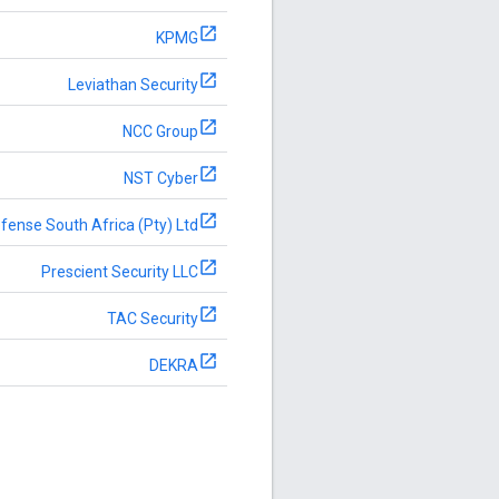
KPMG
Leviathan Security
NCC Group
NST Cyber
ense South Africa (Pty) Ltd
Prescient Security LLC
TAC Security
DEKRA