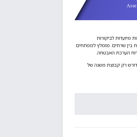
הבסיסיות של CASA מתוך תקן האבטחה OWASP ASVS 4.0. ההערכות מיועדות לביקורות
ית בין שרתים. מומלץ למפתחים
ץ למפתחים לעיין בכל אמצעי הבקרה במפרט ASVS ברמה 1 וברמה 2 ולהטמיע אותם, אבל ADA דורש רק קבוצת משנה של