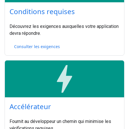
Conditions requises
Découvrez les exigences auxquelles votre application
devra répondre.
Consulter les exigences
bolt
Accélérateur
Fournit au développeur un chemin qui minimise les
vérifications requises