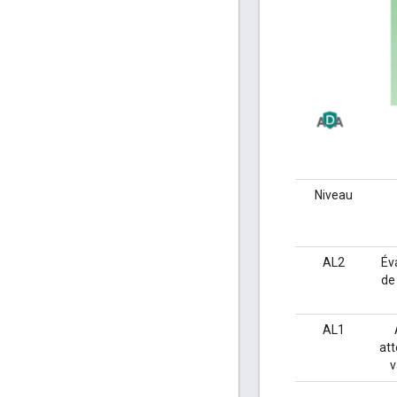
Niveau
AL2
Év
de 
AL1
att
v