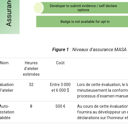
Figure 1
: Niveaux d'assurance MASA
Nom
Heures
Coût
d'atelier
estimées
aluation
32
Entre 3 000
Lors de cette évaluation, le 
l'atelier
et 6 000 $
minutieusement la conformi
processus d'examen manuel
Auto-
8
500 €
Au cours de cette évaluation,
estation
fournira au développeur un 
alidée
déclarations sur l'honneur e