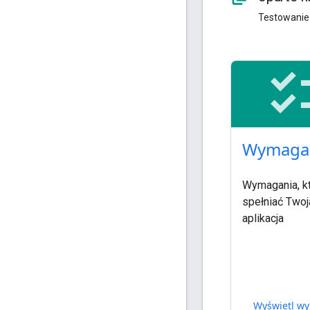
Testowanie 
checkl
Wymaga
Wymagania, k
spełniać Twoj
aplikacja