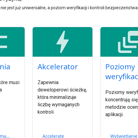
nie jest już uniwersalne, a poziom weryfikacji i kontroli bezpieczeństw
ist
bolt
dynamic_f
nia
Akcelerator
Poziomy
weryfikac
tóre musi
Zapewnia
a
deweloperowi ścieżkę,
Poziomy weryfi
która minimalizuje
koncentrują się
liczbę wymaganych
metodzie ocen
kontroli
aplikacji.
Wyświetl wymagania
Accelerate