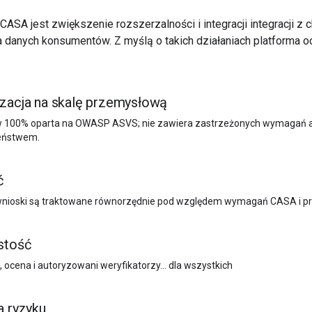
ASA jest zwiększenie rozszerzalności i integracji integracji z
danych konsumentów. Z myślą o takich działaniach platforma oc
zacja na skalę przemysłową
w 100% oparta na OWASP ASVS; nie zawiera zastrzeżonych wymagań a
eństwem.
ć
wnioski są traktowane równorzędnie pod względem wymagań CASA i p
stość
ocena i autoryzowani weryfikatorzy… dla wszystkich
a ryzyku
,