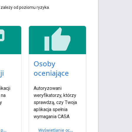
a zależy od poziomu ryzyka.
eed
thumb_up
Osoby
ji
oceniające
kacji
Autoryzowani
 na
weryfikatorzy, którzy
y
sprawdzą, czy Twoja
aplikacja spełnia
wymagania CASA
Wyświetlanie poziomów weryfikacji
Wyświetlanie oceniających