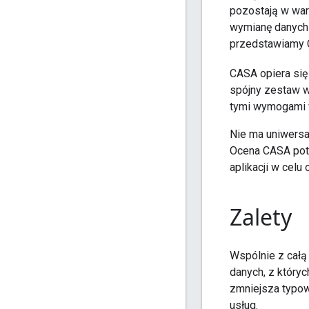
pozostają w war
wymianę danych 
przedstawiamy C
CASA opiera się
spójny zestaw w
tymi wymogami w
Nie ma uniwersa
Ocena CASA potw
aplikacji w celu
Zalety
Wspólnie z całą
danych, z który
zmniejsza typow
usług.