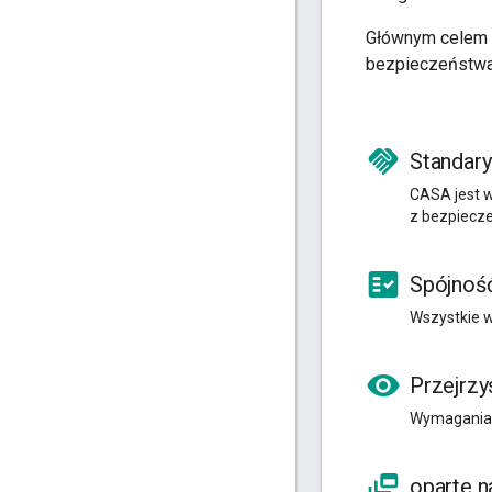
Głównym celem C
bezpieczeństwa 
handshake
Standary
CASA jest 
z bezpiecz
fact_check
Spójnoś
Wszystkie 
visibility
Przejrzy
Wymagania, 
dynamic_feed
oparte n