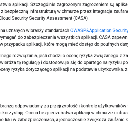
stwie aplikacji. Szczególnie zagrożonym zagrożeniem są aplikac
z bezpieczną infrastrukturą w chmurze przez integracje zaufa
loud Security Security Assessment (CASA).
 na uznanych w branży standardach
OWASP&Application Security 
ymagań do zabezpieczenia wszystkich aplikacji. CASA zapewni
 przypadku aplikacji, które mogą mieć dostęp do poufnych dan
lnego rozwiązania, jeśli chodzi o ocenę ryzyka związanego z 
ierdza tę regulację i dostosowuje się do opartego na ryzyku p
 oceny ryzyka dotyczącego aplikacji na podstawie użytkownika, za
 branżą odpowiadamy za przejrzystość i kontrolę użytkowników
ch korzystają. Ocena bezpieczeństwa aplikacji w chmurze i infr
e luki w zabezpieczeniach, a jednocześnie zwiększa zaufanie k