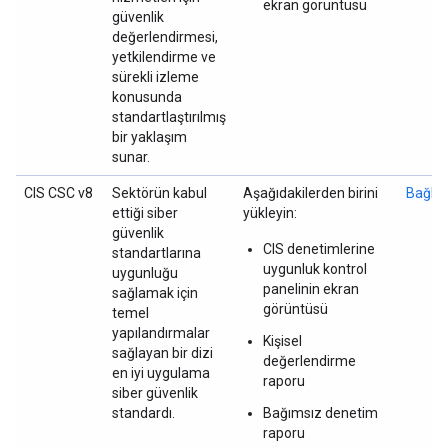
ekran görüntüsü
güvenlik
değerlendirmesi,
yetkilendirme ve
sürekli izleme
konusunda
standartlaştırılmış
bir yaklaşım
sunar.
CIS CSC v8
Sektörün kabul
Aşağıdakilerden birini
Bağlan
ettiği siber
yükleyin:
güvenlik
CIS denetimlerine
standartlarına
uygunluk kontrol
uygunluğu
panelinin ekran
sağlamak için
görüntüsü
temel
yapılandırmalar
Kişisel
sağlayan bir dizi
değerlendirme
en iyi uygulama
raporu
siber güvenlik
standardı.
Bağımsız denetim
raporu