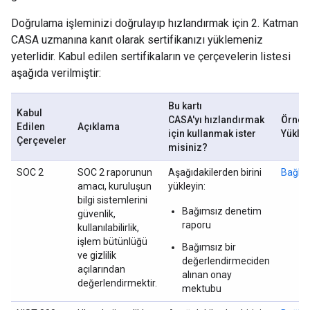
Doğrulama işleminizi doğrulayıp hızlandırmak için 2. Katman
CASA uzmanına kanıt olarak sertifikanızı yüklemeniz
yeterlidir. Kabul edilen sertifikaların ve çerçevelerin listesi
aşağıda verilmiştir:
Bu kartı
Kabul
CASA'yı hızlandırmak
Örnek
Edilen
Açıklama
için kullanmak ister
Yükle
Çerçeveler
misiniz?
SOC 2
SOC 2 raporunun
Aşağıdakilerden birini
Bağlan
amacı, kuruluşun
yükleyin:
bilgi sistemlerini
Bağımsız denetim
güvenlik,
raporu
kullanılabilirlik,
işlem bütünlüğü
Bağımsız bir
ve gizlilik
değerlendirmeciden
açılarından
alınan onay
değerlendirmektir.
mektubu