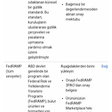
odaklanan küresel
Bağımsız bir
bir gizlilik
değerlendirmeciden
standardı. Bu
alınan onay
standart,
mektubu
kuruluşların
uluslararası gizlilik
çerçeveleri ve
yasalarına
uymasına
yardımcı olmak
üzere
geliştirilmiştir.
FedRAMP
ABD devlet
Aşağıdakilerden birini
Bağlan
(tüm
genelinde bir
yükleyin:
seviyeler)
program olan
Onaylı FedRAMP
Federal Risk ve
3PAO'dan onay
Yetkilendirme
belgesi
Yönetimi
Programı
Ürününüzün
(FedRAMP); bulut
FedRAMP
ürünleri ve
Marketplace'teki
hizmetleri için