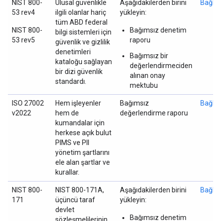
NIST 800-
Ulusal güvenlikle
Aşağıdakilerden birini
Bağlan
53 rev4
ilgili olanlar hariç
yükleyin:
tüm ABD federal
NIST 800-
Bağımsız denetim
bilgi sistemleri için
53 rev5
raporu
güvenlik ve gizlilik
denetimleri
Bağımsız bir
kataloğu sağlayan
değerlendirmeciden
bir dizi güvenlik
alınan onay
standardı.
mektubu
ISO 27002
Hem işleyenler
Bağımsız
Bağlan
v2022
hem de
değerlendirme raporu
kumandalar için
herkese açık bulut
PIMS ve PII
yönetim şartlarını
ele alan şartlar ve
kurallar.
NIST 800-
NIST 800-171A,
Aşağıdakilerden birini
Bağlan
171
üçüncü taraf
yükleyin:
devlet
Bağımsız denetim
sözleşmelilerinin