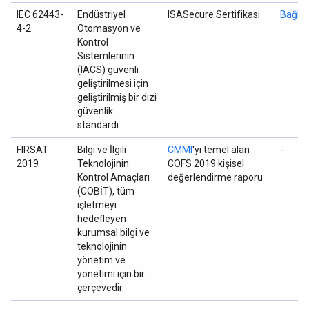
IEC 62443-
Endüstriyel
ISASecure Sertifikası
Bağlan
4-2
Otomasyon ve
Kontrol
Sistemlerinin
(IACS) güvenli
geliştirilmesi için
geliştirilmiş bir dizi
güvenlik
standardı.
FIRSAT
Bilgi ve İlgili
CMMI
'yı temel alan
-
2019
Teknolojinin
COFS 2019 kişisel
Kontrol Amaçları
değerlendirme raporu
(COBİT), tüm
işletmeyi
hedefleyen
kurumsal bilgi ve
teknolojinin
yönetim ve
yönetimi için bir
çerçevedir.