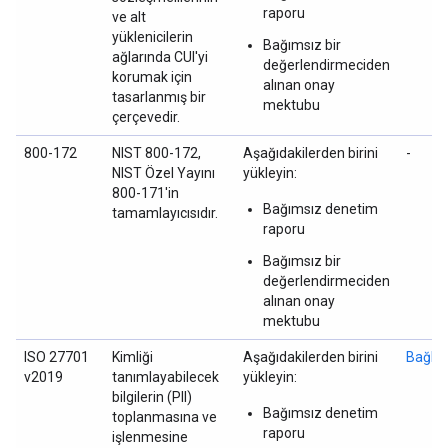
raporu
ve alt
yüklenicilerin
Bağımsız bir
ağlarında CUI'yi
değerlendirmeciden
korumak için
alınan onay
tasarlanmış bir
mektubu
çerçevedir.
800-172
NIST 800-172,
Aşağıdakilerden birini
-
NIST Özel Yayını
yükleyin:
800-171'in
Bağımsız denetim
tamamlayıcısıdır.
raporu
Bağımsız bir
değerlendirmeciden
alınan onay
mektubu
ISO 27701
Kimliği
Aşağıdakilerden birini
Bağlan
v2019
tanımlayabilecek
yükleyin:
bilgilerin (PII)
Bağımsız denetim
toplanmasına ve
raporu
işlenmesine