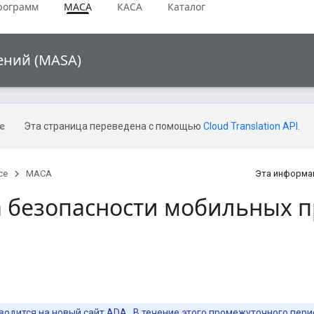
рограмм
МАСА
КАСА
Каталог
ений (MASA)
Эта страница переведена с помощью
Cloud Translation API
.
ce
МАСА
Эта информа
 безопасности мобильных 
одится на новый сайт
ADA
. В течение этого промежуточного пе