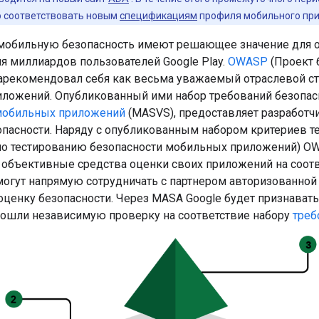
 соответствовать новым
спецификациям
профиля мобильного пр
мобильную безопасность имеют решающее значение для о
я миллиардов пользователей Google Play.
OWASP
(Проект 
арекомендовал себя как весьма уважаемый отраслевой ст
ложений. Опубликованный ими набор требований безопас
мобильных приложений
(MASVS), предоставляет разработч
опасности. Наряду с опубликованным набором критериев 
по тестированию безопасности мобильных приложений) O
 объективные средства оценки своих приложений на соотв
могут напрямую сотрудничать с партнером авторизованной 
ценку безопасности. Через MASA Google будет признавать
ошли независимую проверку на соответствие набору
треб