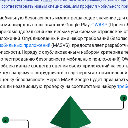
 соответствовать новым
спецификациям
профиля мобильного пр
мобильную безопасность имеют решающее значение для о
я миллиардов пользователей Google Play.
OWASP
(Проект 
арекомендовал себя как весьма уважаемый отраслевой ст
ложений. Опубликованный ими набор требований безопас
мобильных приложений
(MASVS), предоставляет разработч
опасности. Наряду с опубликованным набором критериев 
по тестированию безопасности мобильных приложений) O
 объективные средства оценки своих приложений на соотв
могут напрямую сотрудничать с партнером авторизованной 
ценку безопасности. Через MASA Google будет признавать
ошли независимую проверку на соответствие набору
треб