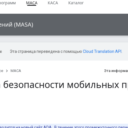
рограмм
МАСА
КАСА
Каталог
ений (MASA)
Эта страница переведена с помощью
Cloud Translation API
.
ce
МАСА
Эта информа
 безопасности мобильных 
одится на новый сайт
ADA
. В течение этого промежуточного пе