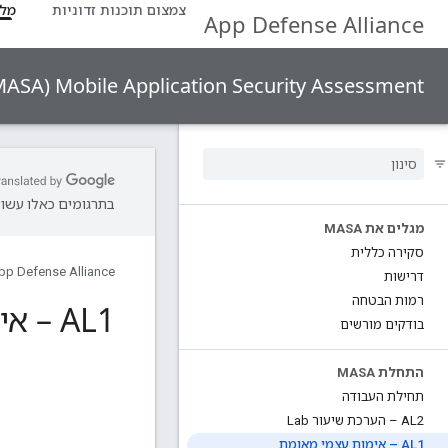
צמצום תוכנות זדוניות
מלז
App Defense Alliance
Mobile Application Security Assessment‏ (MASA)
בתרגומים כאלו עשויו
מגלים את MASA
סקירה כללית
pp Defense Alliance
דרישות
רמות הבטחה
AL1 – אימות עצמי מאומת
בודקים מורשים
התחלת MASA
תחילת העבודה
AL2 – הערכת שיעור Lab
AL1 – אימות עצמי מאומת