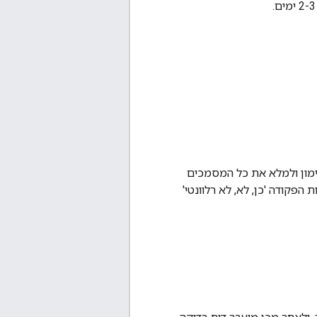
סדרי המימון ולמלא את כל המסמכים
 ימלא טופס אימות עצמי אישור הדרישות של MASA באמצעות הפקודה 'כן, לא, לא רלוונטי'