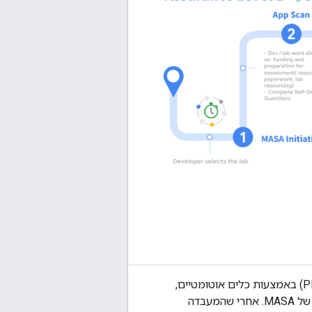
ב-MASA AL1, צוות ה-Lab יבדוק את הגרסה הציבורית של האפליקציה (שזמינה בחנות Play) באמצעות כלים אוטומטיים,
ויספק למפתחים שאלון שבעזרתו הם יוכלו לאמת בעצמם שהם עומדים בחלק מהדרישות של MASA. אחרי שהמעבדה