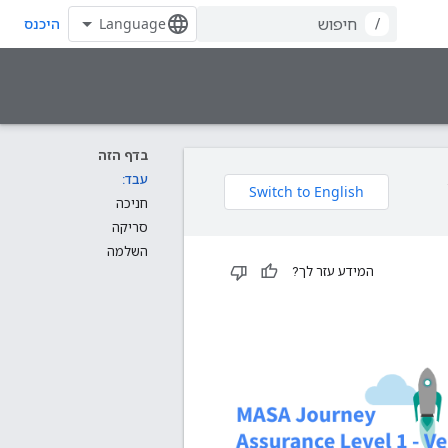
/
היכנס
בדף הזה
עבד:
חניכה
סריקה
השלמה
המידע עזר לך?