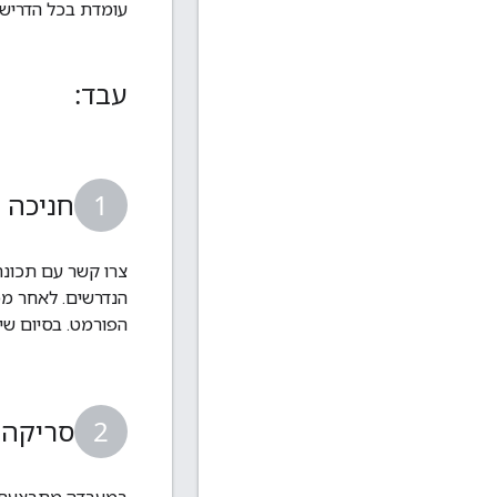
עומדת בכל הדרישות, היא שולחת ל-Google דוח אי
עבד:
חניכה
הפורמט. בסיום שיעור ה-Lab, המערכת תקצה משאבים 
סריקה