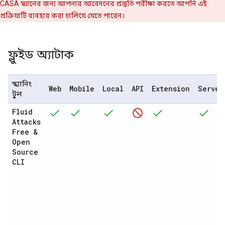
CASA স্ক্যানের জন্য আপনার আবেদনের প্রস্তুতি পরীক্ষা করতে আপনি এই
প্রক্রিয়াটি ব্যবহার করা চালিয়ে যেতে পারেন।
ফ্লুইড অ্যাটাক
স্ক্যানিং
Web
Mobile
Local
API
Extension
Server
টুল
Fluid
Attacks
Free &
Open
Source
CLI