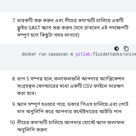
ধারকটি শুরু করুন এবং নীচের কমান্ডটি চালিয়ে একটি
ফ্লুইড SAST স্ক্যান শুরু করুন (মনে রাখবেন এই পদক্ষেপটি
সম্পূর্ণ হতে কিছুটা সময় লাগবে):
docker
run
casascan
m
gitlab
:
fluidattacks
/
univ
ধাপ 5 সম্পন্ন হলে, ফলাফলগুলি আপনার অ্যাপ্লিকেশন
সংগ্রহস্থল ফোল্ডারের মধ্যে একটি CSV ফাইলে সংরক্ষণ
করা হবে।
স্ক্যান সম্পূর্ণ হওয়ার পরে, ডকার পিএস চালিয়ে এবং পোর্ট
মান অনুলিপি করে আপনার কন্টেইনারের আইডি পান
নীচের কমান্ডটি চালিয়ে আপনার হোস্টে স্ক্যান ফলাফল
অনুলিপি করুন: