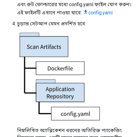
এবং রুট ফোল্ডারের মধ্যে config.yaml ফাইল যোগ করুন।
এই ফাইলটি এখানে পাওয়া যাবে:
config.yaml
চূড়ান্ত সেটআপ যেমন প্রদর্শিত হবে:
নিম্নলিখিত অ্যাপ্লিকেশন ধরনের অতিরিক্ত প্যাকেজিং