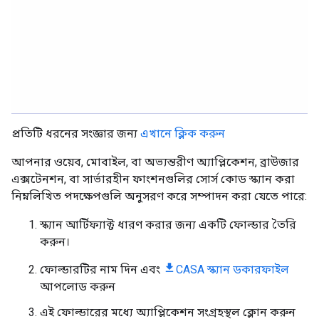
প্রতিটি ধরনের সংজ্ঞার জন্য
এখানে ক্লিক করুন
আপনার ওয়েব, মোবাইল, বা অভ্যন্তরীণ অ্যাপ্লিকেশন, ব্রাউজার
এক্সটেনশন, বা সার্ভারহীন ফাংশনগুলির সোর্স কোড স্ক্যান করা
নিম্নলিখিত পদক্ষেপগুলি অনুসরণ করে সম্পাদন করা যেতে পারে:
স্ক্যান আর্টিফ্যাক্ট ধারণ করার জন্য একটি ফোল্ডার তৈরি
করুন।
ফোল্ডারটির নাম দিন এবং
CASA স্ক্যান ডকারফাইল
আপলোড করুন
এই ফোল্ডারের মধ্যে অ্যাপ্লিকেশন সংগ্রহস্থল ক্লোন করুন