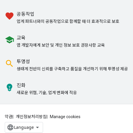
favorite
공동작업
업계 파트너와의 공동작업으로 함께할 때 더 효과적으로 보호
school
교육
앱 개발자에게 보안 및 개인 정보 보호 권장사항 교육
search
투명성
생태계 전반의 신뢰를 구축하고 품질을 개선하기 위해 투명성 제공
emoji_objects
진화
새로운 위협, 기술, 업계 변화에 적응
약관
개인정보처리방침
Manage cookies