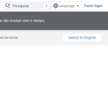
/
Fazer login
e vão evoluir com o tempo.
m ter erros.