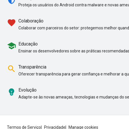
Proteja os usuários do Android contra malware e novas ame
favorite
Colaboração
Colaborar com parceiros do setor: protegemos melhor quan
school
Educação
Ensinar os desenvolvedores sobre as práticas recomendadas
search
Transparência
Oferecer transparência para gerar confiança e melhorar a q
emoji_objects
Evolução
Adapte-se às novas ameaças, tecnologias e mudanças do se
Termos de Serviço
Privacidade
Manage cookies