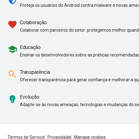
Proteja os usuários do Android contra malware e novas ame
favorite
Colaboração
Colaborar com parceiros do setor: protegemos melhor quan
school
Educação
Ensinar os desenvolvedores sobre as práticas recomendadas
search
Transparência
Oferecer transparência para gerar confiança e melhorar a q
emoji_objects
Evolução
Adapte-se às novas ameaças, tecnologias e mudanças do se
Termos de Serviço
Privacidade
Manage cookies