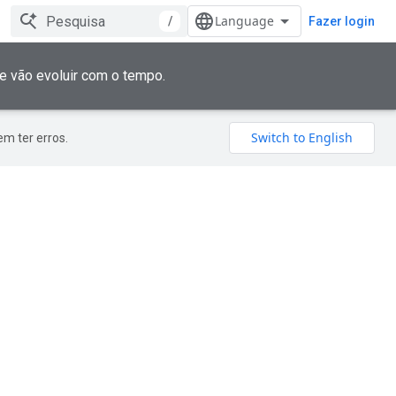
/
Fazer login
e vão evoluir com o tempo.
m ter erros.